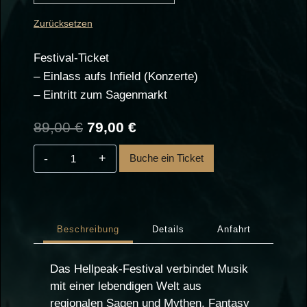
Zurücksetzen
Festival-Ticket
– Einlass aufs Infield (Konzerte)
– Eintritt zum Sagenmarkt
Ursprünglicher
Aktueller
89,00
€
79,00
€
Preis
Preis
Hellpeak
Buche ein Ticket
war:
ist:
2027
–
89,00 €
79,00 €.
Early
Gate
Beschreibung
Details
Anfahrt
Menge
Das Hellpeak-Festival verbindet Musik
mit einer lebendigen Welt aus
regionalen Sagen und Mythen, Fantasy